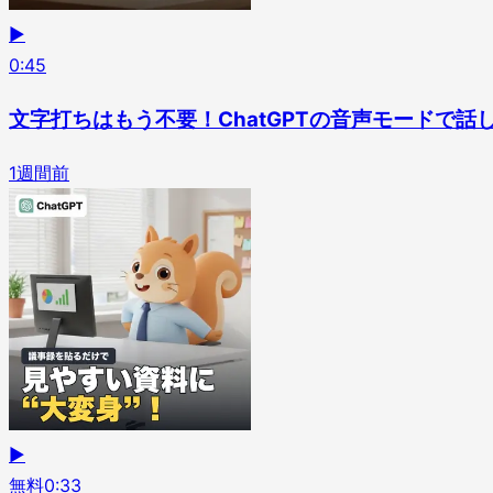
▶
0
:
45
文字打ちはもう不要！ChatGPTの音声モードで話
1週間前
▶
無料
0
:
33