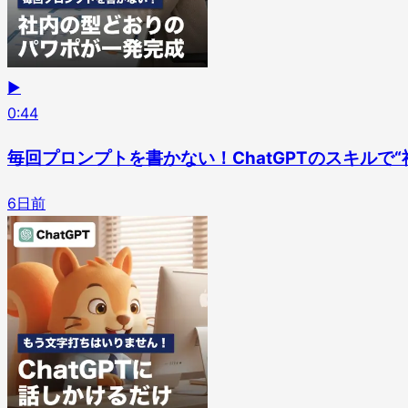
▶
0
:
44
毎回プロンプトを書かない！ChatGPTのスキルで
6日前