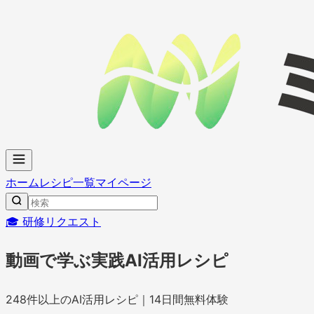
ホーム
レシピ一覧
マイページ
🎓 研修リクエスト
動画で学ぶ実践AI活用レシピ
248
件以上のAI活用レシピ｜14日間無料体験