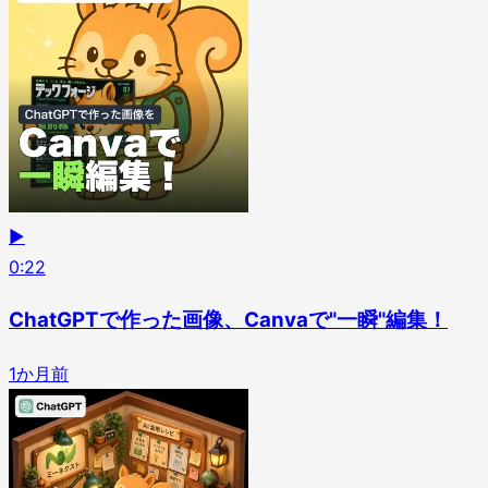
▶
0
:
22
ChatGPTで作った画像、Canvaで"一瞬"編集！
1か月前