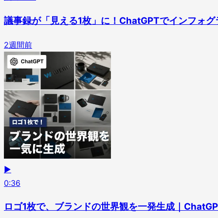
議事録が「見える1枚」に！ChatGPTでインフォ
2週間前
▶
0
:
36
ロゴ1枚で、ブランドの世界観を一発生成｜ChatG