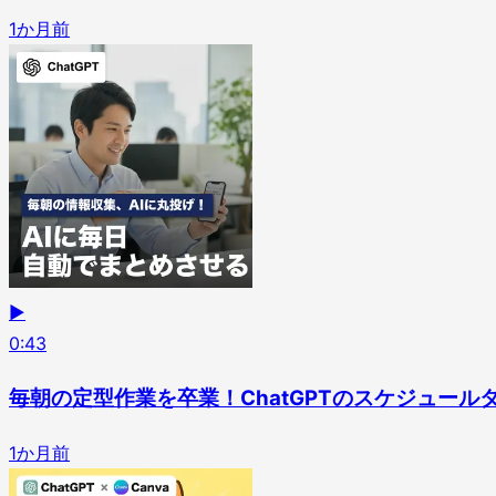
1か月前
▶
0
:
43
毎朝の定型作業を卒業！ChatGPTのスケジュール
1か月前