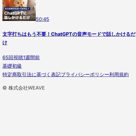
5
0
:
45
文字打ちはもう不要！ChatGPTの音声モードで話しかけるだ
け
65
回視聴
1週間前
基礎
初級
特定商取引法に基づく表記
プライバシーポリシー
利用規約
© 株式会社WEAVE