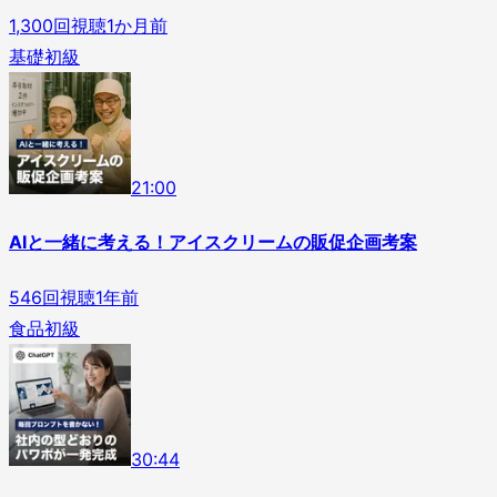
1,300
回視聴
1か月前
基礎
初級
2
1
:
00
AIと一緒に考える！アイスクリームの販促企画考案
546
回視聴
1年前
食品
初級
3
0
:
44