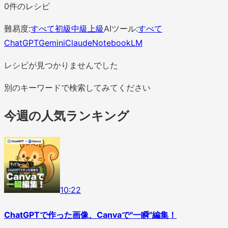
0
件のレシピ
難易度:
すべて
初級
中級
上級
AIツール:
すべて
ChatGPT
Gemini
Claude
NotebookLM
レシピが見つかりませんでした
別のキーワードで検索してみてください
今週の人気ランキング
1
0
:
22
ChatGPTで作った画像、Canvaで"一瞬"編集！