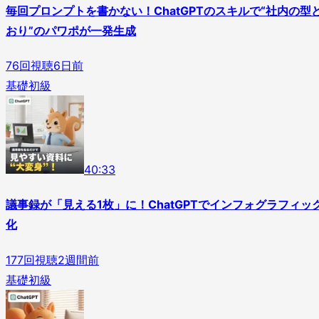
毎回プロンプトを書かない！ChatGPTのスキルで“社内の型
おり”のパワポが一発生成
76
回視聴
6日前
基礎
初級
4
0
:
33
議事録が「見える1枚」に！ChatGPTでインフォグラフィッ
化
177
回視聴
2週間前
基礎
初級