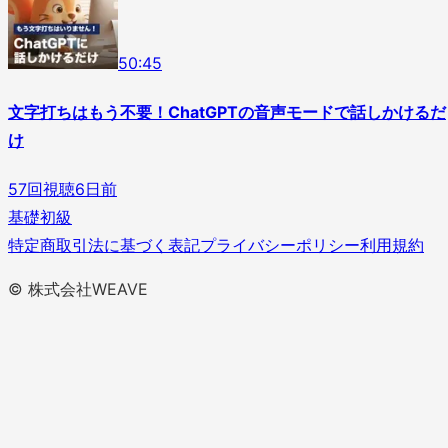
5
0
:
45
文字打ちはもう不要！ChatGPTの音声モードで話しかけるだ
け
57
回視聴
6日前
基礎
初級
特定商取引法に基づく表記
プライバシーポリシー
利用規約
© 株式会社WEAVE