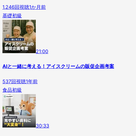
1,246
回視聴
1か月前
基礎
初級
2
1
:
00
AIと一緒に考える！アイスクリームの販促企画考案
537
回視聴
1年前
食品
初級
3
0
:
33