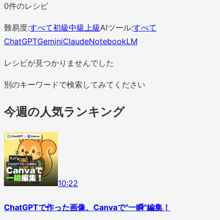
0
件のレシピ
難易度:
すべて
初級
中級
上級
AIツール:
すべて
ChatGPT
Gemini
Claude
NotebookLM
レシピが見つかりませんでした
別のキーワードで検索してみてください
今週の人気ランキング
1
0
:
22
ChatGPTで作った画像、Canvaで"一瞬"編集！