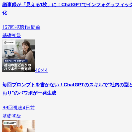
議事録が「見える1枚」に！ChatGPTでインフォグラフィッ
化
157
回視聴
1週間前
基礎
初級
4
0
:
44
毎回プロンプトを書かない！ChatGPTのスキルで“社内の型
おり”のパワポが一発生成
66
回視聴
4日前
基礎
初級