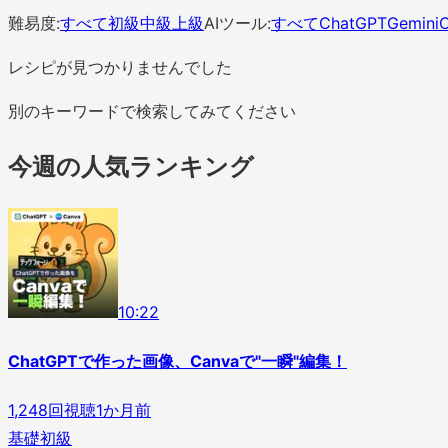
難易度:
すべて
初級
中級
上級
AIツール:
すべて
ChatGPT
Gemini
C
レシピが見つかりませんでした
別のキーワードで検索してみてください
今週の人気ランキング
1
0
:
22
ChatGPTで作った画像、Canvaで"一瞬"編集！
1,248
回視聴
1か月前
基礎
初級