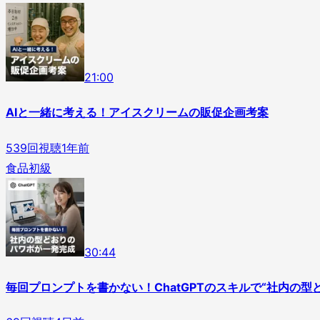
2
1
:
00
AIと一緒に考える！アイスクリームの販促企画考案
539
回視聴
1年前
食品
初級
3
0
:
44
毎回プロンプトを書かない！ChatGPTのスキルで“社内の型