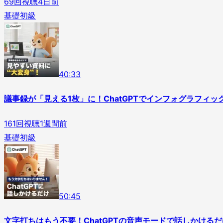
69
回視聴
4日前
基礎
初級
4
0
:
33
議事録が「見える1枚」に！ChatGPTでインフォグラフィッ
161
回視聴
1週間前
基礎
初級
5
0
:
45
文字打ちはもう不要！ChatGPTの音声モードで話しかけるだ