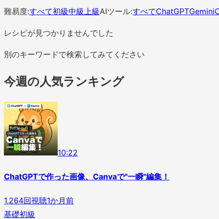
難易度:
すべて
初級
中級
上級
AIツール:
すべて
ChatGPT
Gemini
C
レシピが見つかりませんでした
別のキーワードで検索してみてください
今週の人気ランキング
1
0
:
22
ChatGPTで作った画像、Canvaで"一瞬"編集！
1,264
回視聴
1か月前
基礎
初級