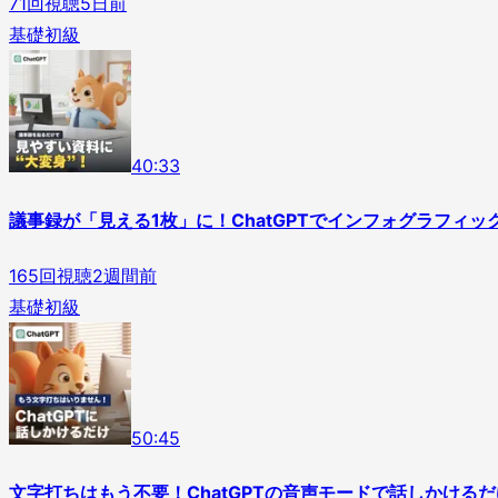
71
回視聴
5日前
基礎
初級
4
0
:
33
議事録が「見える1枚」に！ChatGPTでインフォグラフィッ
165
回視聴
2週間前
基礎
初級
5
0
:
45
文字打ちはもう不要！ChatGPTの音声モードで話しかけるだ