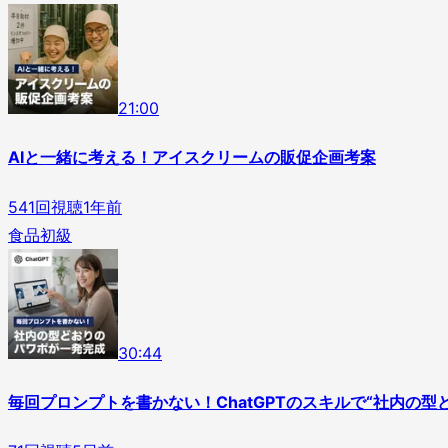
2
1
:
00
AIと一緒に考える！アイスクリームの販促企画考案
541
回視聴
1年前
食品
初級
3
0
:
44
毎回プロンプトを書かない！ChatGPTのスキルで“社内の型