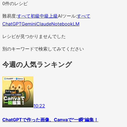
0
件のレシピ
難易度:
すべて
初級
中級
上級
AIツール:
すべて
ChatGPT
Gemini
Claude
NotebookLM
レシピが見つかりませんでした
別のキーワードで検索してみてください
今週の人気ランキング
1
0
:
22
ChatGPTで作った画像、Canvaで"一瞬"編集！