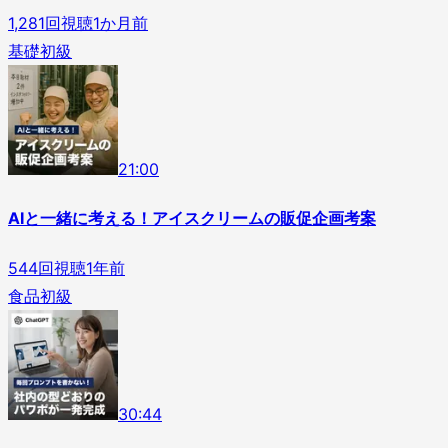
1,281
回視聴
1か月前
基礎
初級
2
1
:
00
AIと一緒に考える！アイスクリームの販促企画考案
544
回視聴
1年前
食品
初級
3
0
:
44