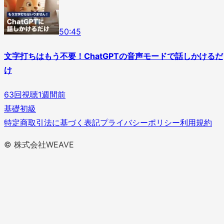
5
0
:
45
文字打ちはもう不要！ChatGPTの音声モードで話しかけるだ
け
63
回視聴
1週間前
基礎
初級
特定商取引法に基づく表記
プライバシーポリシー
利用規約
© 株式会社WEAVE