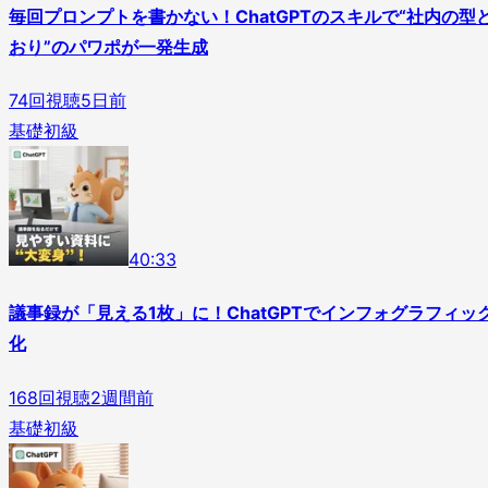
毎回プロンプトを書かない！ChatGPTのスキルで“社内の型
おり”のパワポが一発生成
74
回視聴
5日前
基礎
初級
4
0
:
33
議事録が「見える1枚」に！ChatGPTでインフォグラフィッ
化
168
回視聴
2週間前
基礎
初級