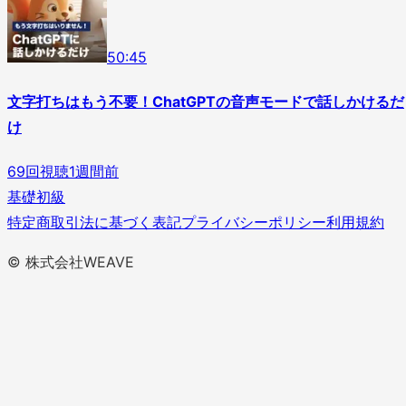
5
0
:
45
文字打ちはもう不要！ChatGPTの音声モードで話しかけるだ
け
69
回視聴
1週間前
基礎
初級
特定商取引法に基づく表記
プライバシーポリシー
利用規約
© 株式会社WEAVE