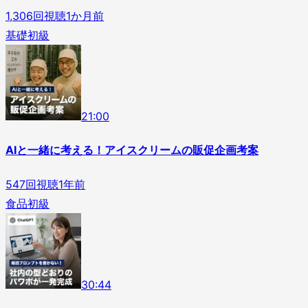
1,306
回視聴
1か月前
基礎
初級
2
1
:
00
AIと一緒に考える！アイスクリームの販促企画考案
547
回視聴
1年前
食品
初級
3
0
:
44