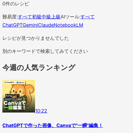
0
件のレシピ
難易度:
すべて
初級
中級
上級
AIツール:
すべて
ChatGPT
Gemini
Claude
NotebookLM
レシピが見つかりませんでした
別のキーワードで検索してみてください
今週の人気ランキング
1
0
:
22
ChatGPTで作った画像、Canvaで"一瞬"編集！