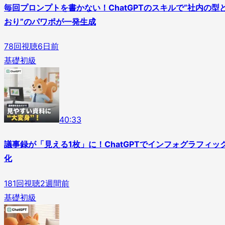
毎回プロンプトを書かない！ChatGPTのスキルで“社内の型
おり”のパワポが一発生成
78
回視聴
6日前
基礎
初級
4
0
:
33
議事録が「見える1枚」に！ChatGPTでインフォグラフィッ
化
181
回視聴
2週間前
基礎
初級