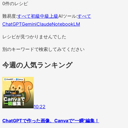
0
件のレシピ
難易度:
すべて
初級
中級
上級
AIツール:
すべて
ChatGPT
Gemini
Claude
NotebookLM
レシピが見つかりませんでした
別のキーワードで検索してみてください
今週の人気ランキング
1
0
:
22
ChatGPTで作った画像、Canvaで"一瞬"編集！