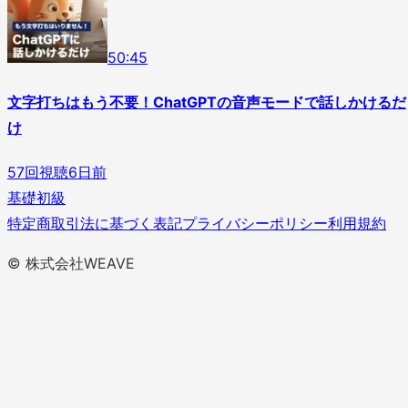
5
0
:
45
文字打ちはもう不要！ChatGPTの音声モードで話しかけるだ
け
57
回視聴
6日前
基礎
初級
特定商取引法に基づく表記
プライバシーポリシー
利用規約
© 株式会社WEAVE