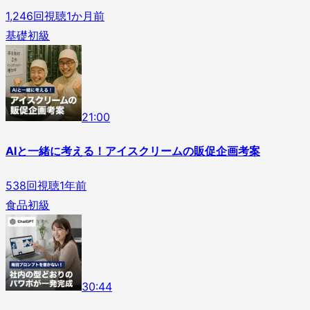
1,246
回視聴
1か月前
基礎
初級
2
1
:
00
AIと一緒に考える！アイスクリームの販促企画考案
538
回視聴
1年前
食品
初級
3
0
:
44