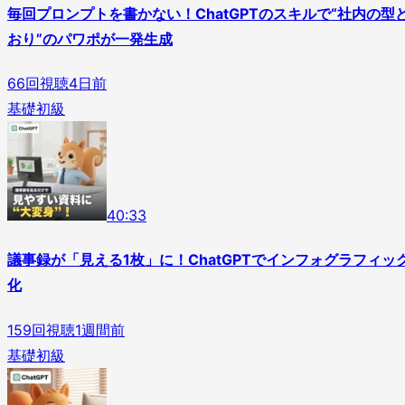
毎回プロンプトを書かない！ChatGPTのスキルで“社内の型
おり”のパワポが一発生成
66
回視聴
4日前
基礎
初級
4
0
:
33
議事録が「見える1枚」に！ChatGPTでインフォグラフィッ
化
159
回視聴
1週間前
基礎
初級