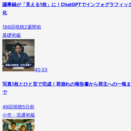
議事録が「見える1枚」に！ChatGPTでインフォグラフィッ
化
186
回視聴
2週間前
基礎
初級
4
0
:
33
写真1枚とひと言で完成！荷崩れの報告書から荷主への一報ま
で
48
回視聴
5日前
小売・流通
初級