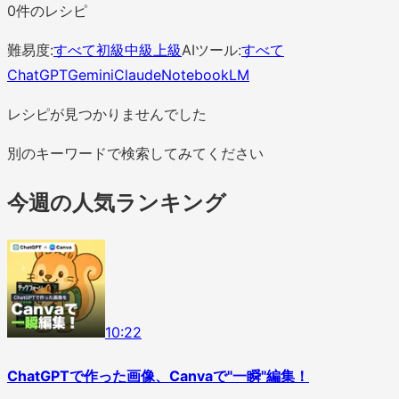
0
件のレシピ
難易度:
すべて
初級
中級
上級
AIツール:
すべて
ChatGPT
Gemini
Claude
NotebookLM
レシピが見つかりませんでした
別のキーワードで検索してみてください
今週の人気ランキング
1
0
:
22
ChatGPTで作った画像、Canvaで"一瞬"編集！