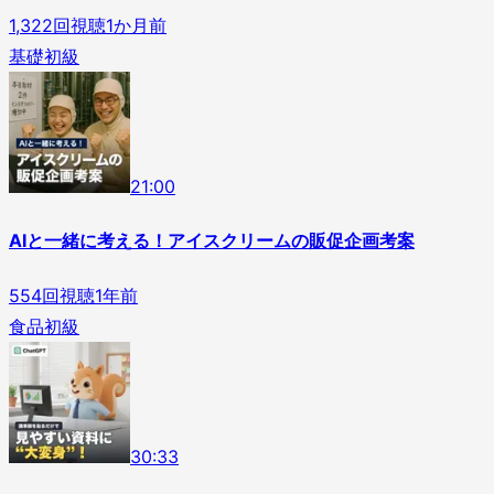
1,322
回視聴
1か月前
基礎
初級
2
1
:
00
AIと一緒に考える！アイスクリームの販促企画考案
554
回視聴
1年前
食品
初級
3
0
:
33