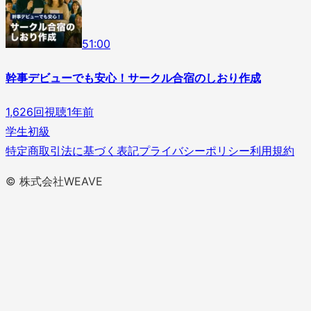
5
1
:
00
幹事デビューでも安心！サークル合宿のしおり作成
1,626
回視聴
1年前
学生
初級
特定商取引法に基づく表記
プライバシーポリシー
利用規約
© 株式会社WEAVE