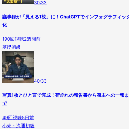
3
0
:
33
議事録が「見える1枚」に！ChatGPTでインフォグラフィッ
化
190
回視聴
2週間前
基礎
初級
4
0
:
33
写真1枚とひと言で完成！荷崩れの報告書から荷主への一報ま
で
49
回視聴
5日前
小売・流通
初級