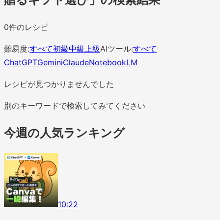
0
件のレシピ
難易度:
すべて
初級
中級
上級
AIツール:
すべて
ChatGPT
Gemini
Claude
NotebookLM
レシピが見つかりませんでした
別のキーワードで検索してみてください
今週の人気ランキング
1
0
:
22