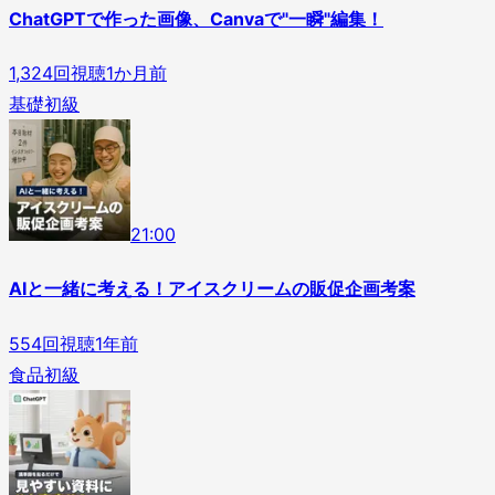
ChatGPTで作った画像、Canvaで"一瞬"編集！
1,324
回視聴
1か月前
基礎
初級
2
1
:
00
AIと一緒に考える！アイスクリームの販促企画考案
554
回視聴
1年前
食品
初級