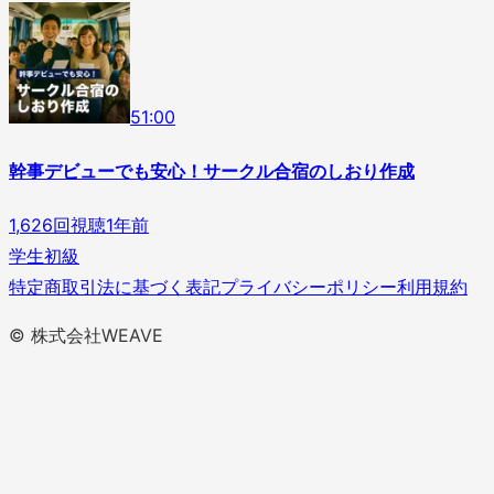
5
1
:
00
幹事デビューでも安心！サークル合宿のしおり作成
1,626
回視聴
1年前
学生
初級
特定商取引法に基づく表記
プライバシーポリシー
利用規約
© 株式会社WEAVE