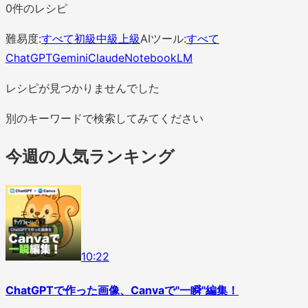
0
件のレシピ
難易度:
すべて
初級
中級
上級
AIツール:
すべて
ChatGPT
Gemini
Claude
NotebookLM
レシピが見つかりませんでした
別のキーワードで検索してみてください
今週の人気ランキング
1
0
:
22
ChatGPTで作った画像、Canvaで"一瞬"編集！