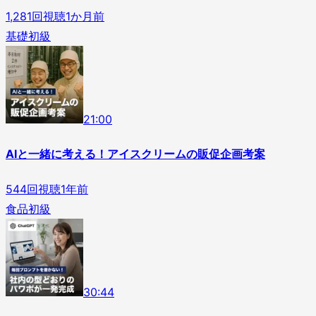
1,281
回視聴
1か月前
基礎
初級
2
1
:
00
AIと一緒に考える！アイスクリームの販促企画考案
544
回視聴
1年前
食品
初級
3
0
:
44