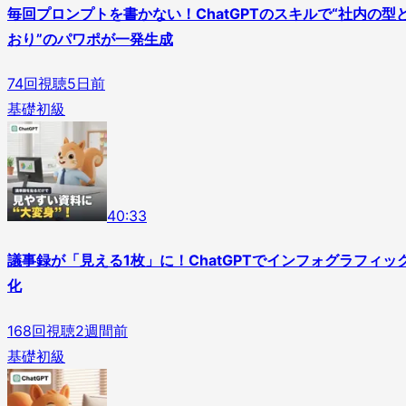
毎回プロンプトを書かない！ChatGPTのスキルで“社内の型
おり”のパワポが一発生成
74
回視聴
5日前
基礎
初級
4
0
:
33
議事録が「見える1枚」に！ChatGPTでインフォグラフィッ
化
168
回視聴
2週間前
基礎
初級