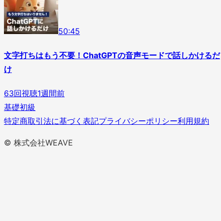
5
0
:
45
文字打ちはもう不要！ChatGPTの音声モードで話しかけるだ
け
63
回視聴
1週間前
基礎
初級
特定商取引法に基づく表記
プライバシーポリシー
利用規約
© 株式会社WEAVE