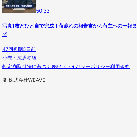
5
0
:
33
写真1枚とひと言で完成！荷崩れの報告書から荷主への一報ま
で
47
回視聴
5日前
小売・流通
初級
特定商取引法に基づく表記
プライバシーポリシー
利用規約
© 株式会社WEAVE