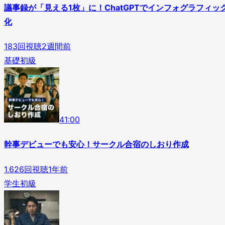
議事録が「見える1枚」に！ChatGPTでインフォグラフィッ
化
183
回視聴
2週間前
基礎
初級
4
1
:
00
幹事デビューでも安心！サークル合宿のしおり作成
1,626
回視聴
1年前
学生
初級