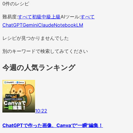
0
件のレシピ
難易度:
すべて
初級
中級
上級
AIツール:
すべて
ChatGPT
Gemini
Claude
NotebookLM
レシピが見つかりませんでした
別のキーワードで検索してみてください
今週の人気ランキング
1
0
:
22
ChatGPTで作った画像、Canvaで"一瞬"編集！