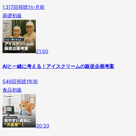
1,317
回視聴
1か月前
基礎
初級
2
1
:
00
AIと一緒に考える！アイスクリームの販促企画考案
549
回視聴
1年前
食品
初級
3
0
:
33